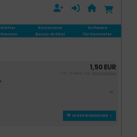
blätter
Kostenlose
Software
elthemen
Bonus-Artikel
für Vermieter
1,50 EUR
inkl. 7 % MwSt. zzgl.
Versandkosten
s
IN DEN WARENKORB