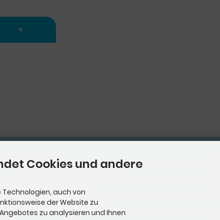
z-
ötigen Infos
g.
load.
in
p-Konto
rhalb der
g
Informationen
Z
iert. So
ndet Cookies und andere
ie Uhr, an 7
Privatsphäre und Datenschutz
Unsere AGB
 Technologien, auch von
ivieren wir
unktionsweise der Website zu
 Konto.
Impressum
 Angebotes zu analysieren und Ihnen