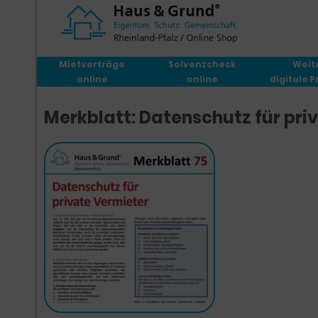
Mietverträge
Solvenzcheck
Weit
Mietvertrag abschließen
online
online
digitale 
Bei laufendem Mietvertrag
Merkblatt: Datenschutz für pri
Mietvertrag ändern/kündigen
Miete erhöhen
Ende des Mietverhältnisses
Bei Problemen mit Mietern
Betriebs-/Nebenkosten
Steuerliche Aspekte