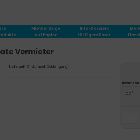
ere
Mietverträge
Info-Dossiers
Merk
Produkte
auf Papier
für Eigentümer
Einz
vate Vermieter
Lieferzeit:
Direkt (nach Geldeingang)
download
pdf